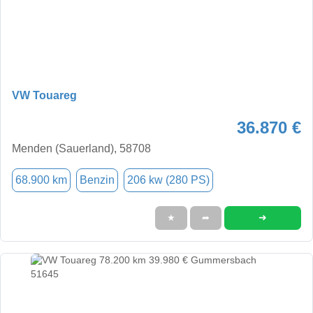
VW Touareg
36.870 €
Menden (Sauerland), 58708
68.900 km
Benzin
206 kw (280 PS)
➜
★
➦