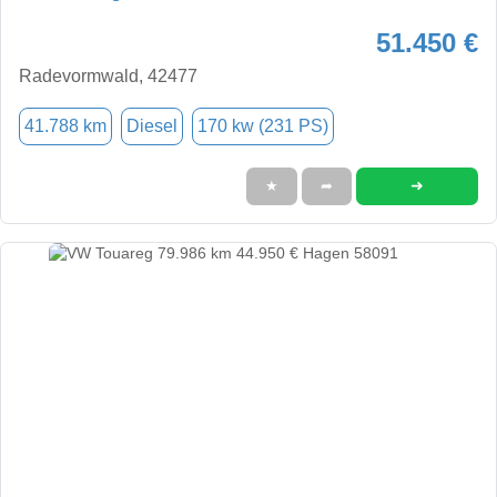
51.450 €
Radevormwald, 42477
41.788 km
Diesel
170 kw (231 PS)
➜
★
➦