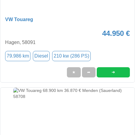
VW Touareg
44.950 €
Hagen, 58091
79.986 km
Diesel
210 kw (286 PS)
➜
★
➦