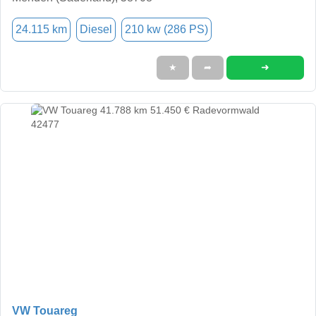
24.115 km
Diesel
210 kw (286 PS)
➜
★
➦
VW Touareg