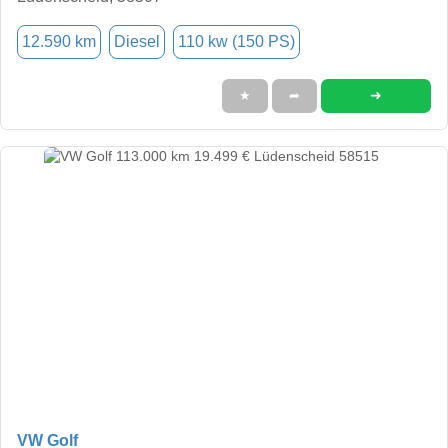
12.590 km
Diesel
110 kw (150 PS)
➜
★
➦
VW Golf