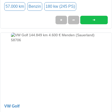
57.000 km
Benzin
180 kw (245 PS)
➜
★
➦
VW Golf