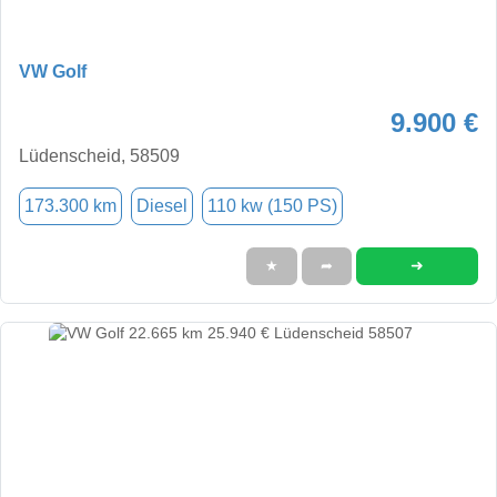
VW Golf
9.900 €
Lüdenscheid, 58509
173.300 km
Diesel
110 kw (150 PS)
➜
★
➦