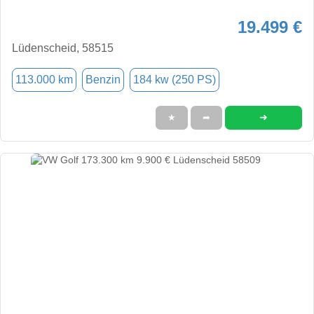
19.499 €
Lüdenscheid, 58515
113.000 km
Benzin
184 kw (250 PS)
➜
★
➦