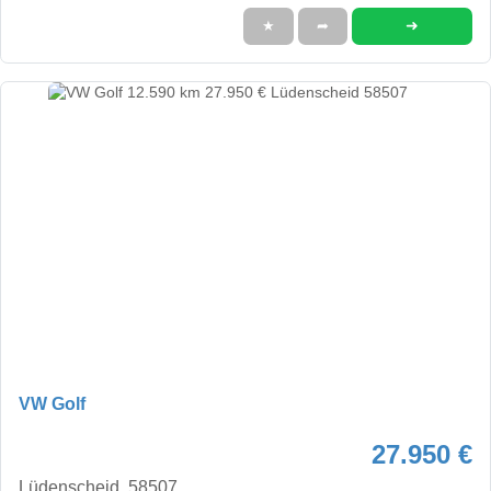
➜
★
➦
VW Golf
27.950 €
Lüdenscheid, 58507