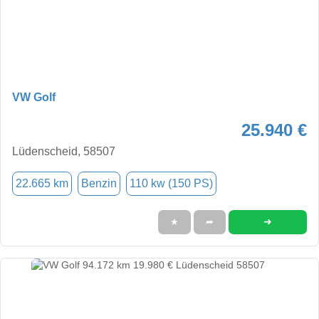
VW Golf
25.940 €
Lüdenscheid, 58507
22.665 km
Benzin
110 kw (150 PS)
➜
★
➦