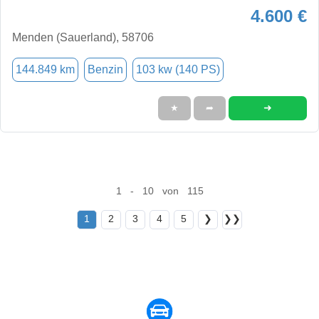
4.600 €
Menden (Sauerland), 58706
144.849 km
Benzin
103 kw (140 PS)
➜
★
➦
1 - 10 von 115
1
2
3
4
5
❯
❯❯