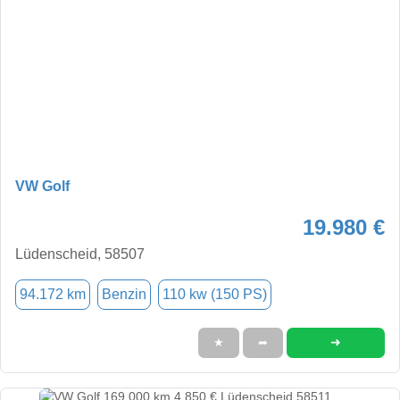
VW Golf
19.980 €
Lüdenscheid, 58507
94.172 km
Benzin
110 kw (150 PS)
➜
★
➦