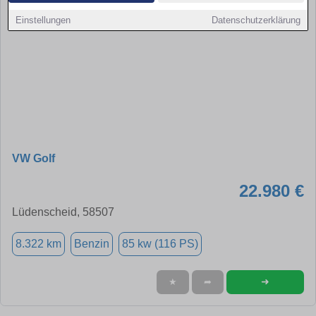
Einstellungen
Datenschutzerklärung
VW Golf
22.980 €
Lüdenscheid, 58507
8.322 km
Benzin
85 kw (116 PS)
➜
★
➦