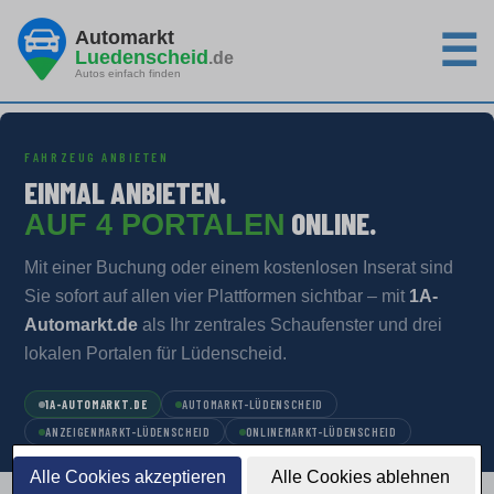
Automarkt
☰
Luedenscheid
.de
Autos einfach finden
FAHRZEUG ANBIETEN
EINMAL ANBIETEN.
ONLINE.
AUF 4 PORTALEN
Mit einer Buchung oder einem kostenlosen Inserat sind
Sie sofort auf allen vier Plattformen sichtbar – mit
1A-
Automarkt.de
als Ihr zentrales Schaufenster und drei
lokalen Portalen für Lüdenscheid.
1A-AUTOMARKT.DE
AUTOMARKT-LÜDENSCHEID
ANZEIGENMARKT-LÜDENSCHEID
ONLINEMARKT-LÜDENSCHEID
Alle Cookies akzeptieren
Alle Cookies ablehnen