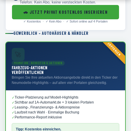
Telefon. Kein Abo, keine versteckten Kosten.
🚗
JETZT PRIVAT KOSTENLOS INSERIEREN
✓
Kostenlos · ✓
Kein Abo · ✓
Sofort online auf 4 Portalen
GEWERBLICH – AUTOHÄUSER & HÄNDLER
EMPFOHLEN
🚀
PROMOTION · NEUHEITEN & AKTIONEN
FAHRZEUG-AKTIONEN
VERÖFFENTLICHEN
Bringen Sie Ihre aktuellen Aktionsangebote direkt in den Ticker der
Neumodelle-Highlights – auf allen vier Portalen gleichzeitig.
Ticker-Platzierung auf Modell-Highlights
✓
Sichtbar auf 1A-Automarkt.de + 3 lokalen Portalen
✓
Leasing-, Finanzierungs- & Aktionspreise
✓
Laufzeit nach Wahl · Einmalige Buchung
✓
Performance-Report inklusive
✓
Tipp: Kostenlos einreichen.