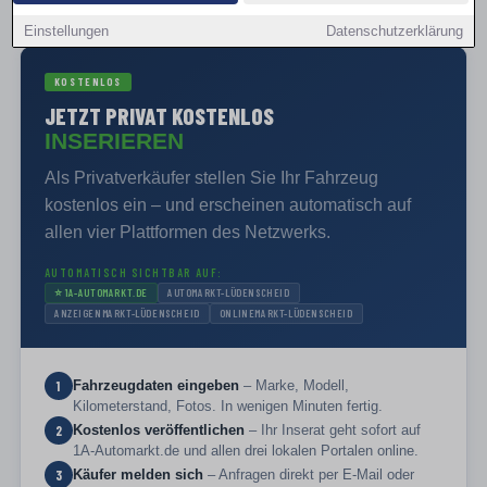
PRIVAT VERKAUFEN
Einstellungen
Datenschutzerklärung
KOSTENLOS
JETZT PRIVAT KOSTENLOS
INSERIEREN
Als Privatverkäufer stellen Sie Ihr Fahrzeug
kostenlos ein – und erscheinen automatisch auf
allen vier Plattformen des Netzwerks.
AUTOMATISCH SICHTBAR AUF:
⭐
1A-AUTOMARKT.DE
AUTOMARKT-LÜDENSCHEID
ANZEIGENMARKT-LÜDENSCHEID
ONLINEMARKT-LÜDENSCHEID
Fahrzeugdaten eingeben
– Marke, Modell,
1
Kilometerstand, Fotos. In wenigen Minuten fertig.
Kostenlos veröffentlichen
– Ihr Inserat geht sofort auf
2
1A-Automarkt.de und allen drei lokalen Portalen online.
Käufer melden sich
– Anfragen direkt per E-Mail oder
3