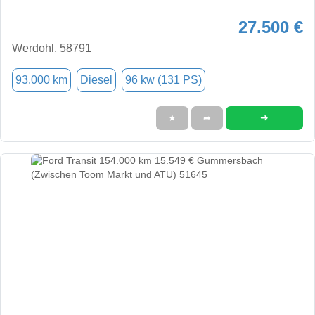
27.500 €
Werdohl, 58791
93.000 km
Diesel
96 kw (131 PS)
➜
★
➦