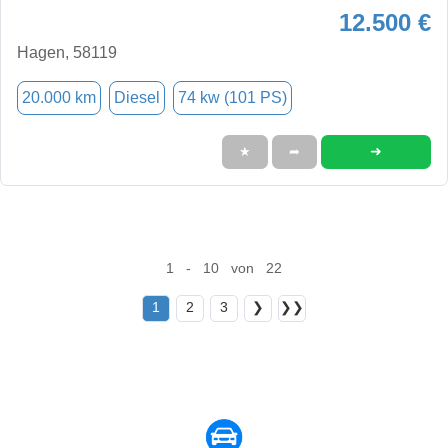
12.500 €
Hagen, 58119
20.000 km
Diesel
74 kw (101 PS)
➜
★
➦
1 - 10 von 22
1
2
3
❯
❯❯