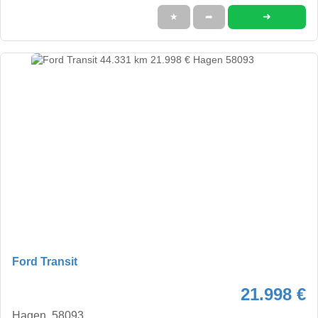
➜
★
➦
Ford Transit
21.998 €
Hagen, 58093