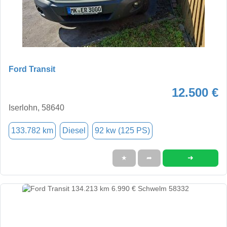
Ford Transit
12.500 €
Iserlohn, 58640
133.782 km
Diesel
92 kw (125 PS)
➜
★
➦