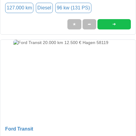
127.000 km
Diesel
96 kw (131 PS)
➜
★
➦
Ford Transit