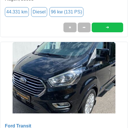
44.331 km
Diesel
96 kw (131 PS)
➜
★
➦
Ford Transit