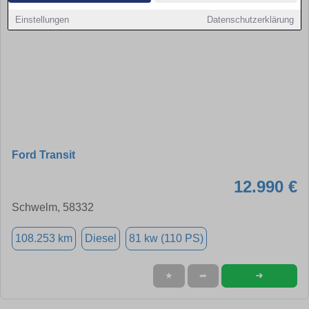
Einstellungen
Datenschutzerklärung
Ford Transit
12.990 €
Schwelm, 58332
108.253 km
Diesel
81 kw (110 PS)
➜
★
➦