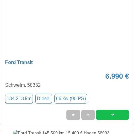
Ford Transit
6.990 €
Schwelm, 58332
134.213 km
Diesel
66 kw (90 PS)
➜
★
➦