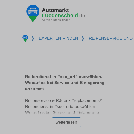
Automarkt
Luedenscheid
.de
Autos einfach finden
❯
EXPERTEN-FINDEN
❯
REIFENSERVICE-UND
Reifendienst in #seo_ort# auswählen:
Worauf es bei Service und Einlagerung
ankommt
Reifenservice & Räder · #replacements#
Reifendienst in #seo_ort# auswählen:
Worauf es bei Service und Einlagerung
ankommt Die Auswahl des richtigen
weiterlesen
Reifendienstes #replacements# kann eine
Herausforderung sein, besonders wenn es