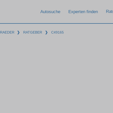
Rat
Autosuche
Experten finden
-RAEDER
❯
RATGEBER
❯
C49165