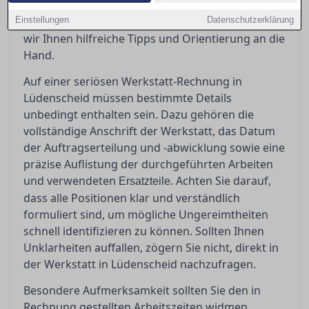
einer seriösen Rechnung zu schaffen und
Einstellungen
potenzielle Ungereimtheiten zu erkennen, geben
Datenschutzerklärung
wir Ihnen hilfreiche Tipps und Orientierung an die
Hand.
Auf einer seriösen Werkstatt-Rechnung in
Lüdenscheid müssen bestimmte Details
unbedingt enthalten sein. Dazu gehören die
vollständige Anschrift der Werkstatt, das Datum
der Auftragserteilung und -abwicklung sowie eine
präzise Auflistung der durchgeführten Arbeiten
und verwendeten
. Achten Sie darauf,
Ersatzteile
dass alle Positionen klar und verständlich
formuliert sind, um mögliche Ungereimtheiten
schnell identifizieren zu können. Sollten Ihnen
Unklarheiten auffallen, zögern Sie nicht, direkt in
der Werkstatt in Lüdenscheid nachzufragen.
Besondere Aufmerksamkeit sollten Sie den in
Rechnung gestellten Arbeitszeiten widmen.