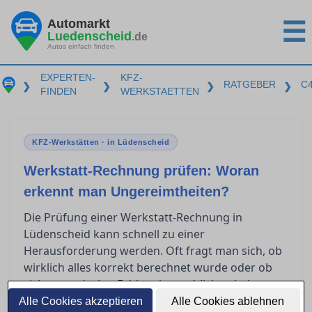
Automarkt
☰
Luedenscheid
.de
Autos einfach finden
EXPERTEN-
KFZ-
RATGEBER
C
❯
❯
❯
❯
FINDEN
WERKSTAETTEN
KFZ-Werkstätten · in Lüdenscheid
Werkstatt-Rechnung prüfen: Woran
erkennt man Ungereimtheiten?
Die Prüfung einer Werkstatt-Rechnung in
Lüdenscheid kann schnell zu einer
Herausforderung werden. Oft fragt man sich, ob
wirklich alles korrekt berechnet wurde oder ob
sich unentdeckte Fehler eingeschlichen haben.
Um Verständnis für die wesentlichen Bestandteile
Alle Cookies akzeptieren
Alle Cookies ablehnen