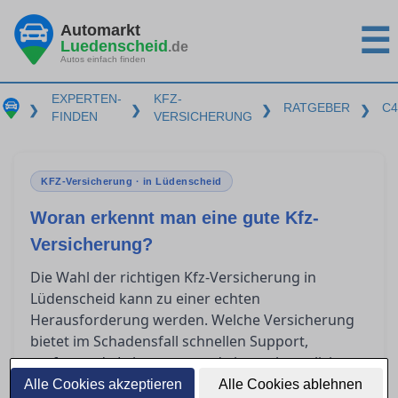
Automarkt
☰
Luedenscheid
.de
Autos einfach finden
EXPERTEN-
KFZ-
RATGEBER
C4
❯
❯
❯
❯
FINDEN
VERSICHERUNG
KFZ-Versicherung · in Lüdenscheid
Woran erkennt man eine gute Kfz-
Versicherung?
Die Wahl der richtigen Kfz-Versicherung in
Lüdenscheid kann zu einer echten
Herausforderung werden. Welche Versicherung
bietet im Schadensfall schnellen Support,
umfassende Leistungen und eine unkomplizierte
Schadensregulierung? Dieser Ratgeber gibt Ihnen
Alle Cookies akzeptieren
Alle Cookies ablehnen