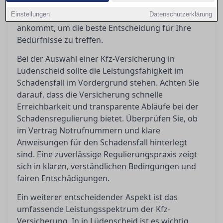
Einblicke, wie Sie die Bedingungen richtig deuten
Einstellungen
und worauf es bei Kundenbewertungen wirklich
Datenschutzerklärung
ankommt, um die beste Entscheidung für Ihre
Bedürfnisse zu treffen.
Bei der Auswahl einer Kfz-Versicherung in
Lüdenscheid sollte die Leistungsfähigkeit im
Schadensfall im Vordergrund stehen. Achten Sie
darauf, dass die Versicherung schnelle
Erreichbarkeit und transparente Abläufe bei der
Schadensregulierung bietet. Überprüfen Sie, ob
im Vertrag Notrufnummern und klare
Anweisungen für den Schadensfall hinterlegt
sind. Eine zuverlässige Regulierungspraxis zeigt
sich in klaren, verständlichen Bedingungen und
fairen Entschädigungen.
Ein weiterer entscheidender Aspekt ist das
umfassende Leistungsspektrum der Kfz-
Versicherung. In in Lüdenscheid ist es wichtig,