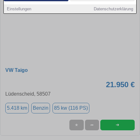
Einstellungen
Datenschutzerklärung
VW Taigo
21.950 €
Lüdenscheid, 58507
5.418 km
Benzin
85 kw (116 PS)
➜
★
➦