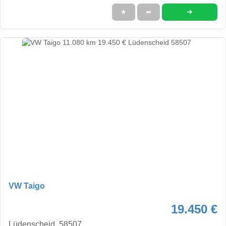
➜
★
➦
VW Taigo
19.450 €
Lüdenscheid, 58507