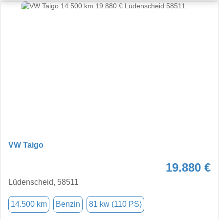
VW Taigo
19.880 €
Lüdenscheid, 58511
14.500 km
Benzin
81 kw (110 PS)