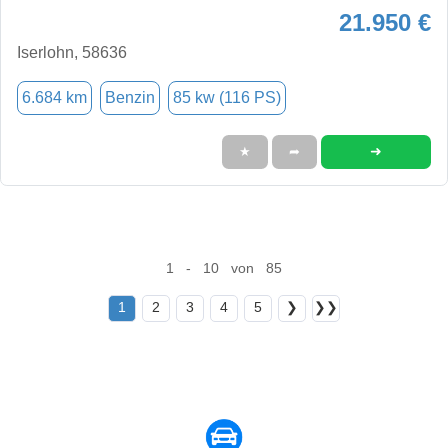
21.950 €
Iserlohn, 58636
6.684 km
Benzin
85 kw (116 PS)
➜
★
➦
1 - 10 von 85
1
2
3
4
5
❯
❯❯