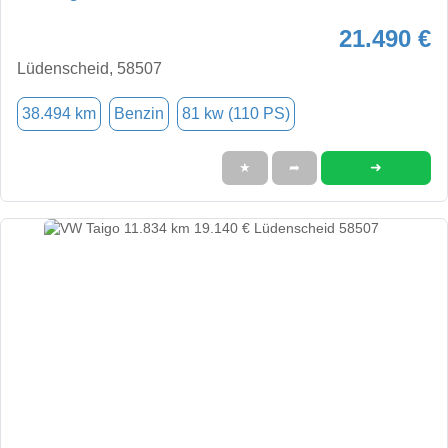
21.490 €
Lüdenscheid, 58507
38.494 km
Benzin
81 kw (110 PS)
➜
★
➦