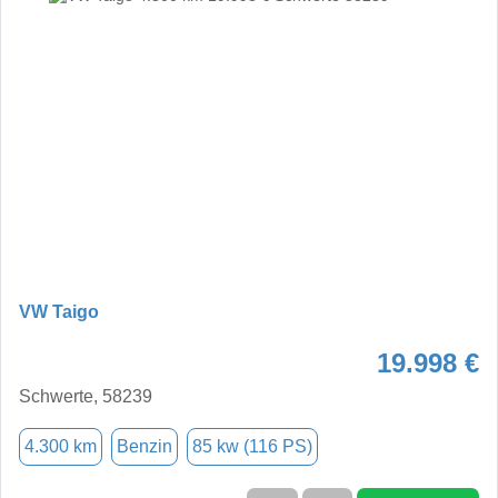
VW Taigo
19.998 €
Schwerte, 58239
4.300 km
Benzin
85 kw (116 PS)