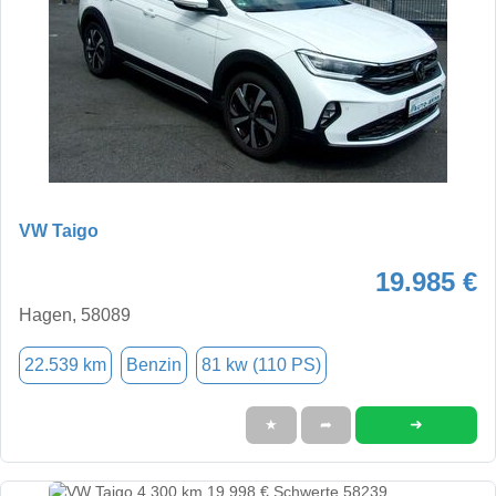
VW Taigo
19.985 €
Hagen, 58089
22.539 km
Benzin
81 kw (110 PS)
➜
★
➦