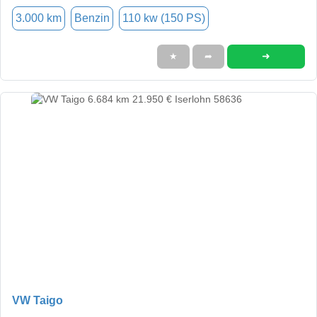
3.000 km
Benzin
110 kw (150 PS)
➜
★
➦
VW Taigo