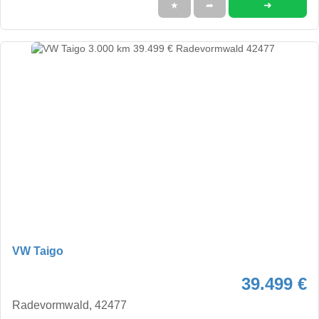
➜
★
➦
VW Taigo
39.499 €
Radevormwald, 42477