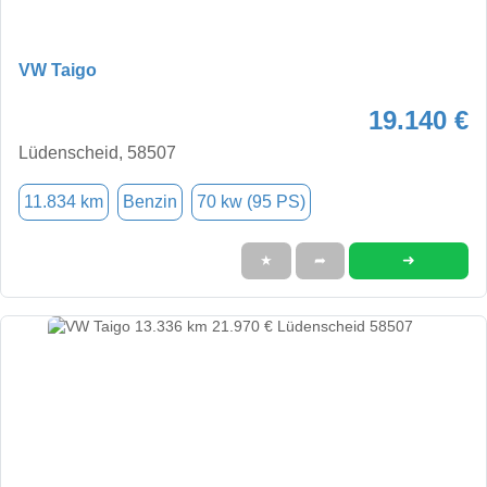
VW Taigo
19.140 €
Lüdenscheid, 58507
11.834 km
Benzin
70 kw (95 PS)
➜
★
➦