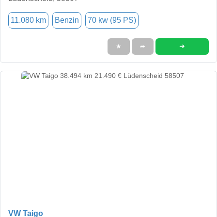
11.080 km
Benzin
70 kw (95 PS)
➜
★
➦
VW Taigo