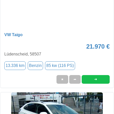
VW Taigo
21.970 €
Lüdenscheid, 58507
13.336 km
Benzin
85 kw (116 PS)
➜
★
➦