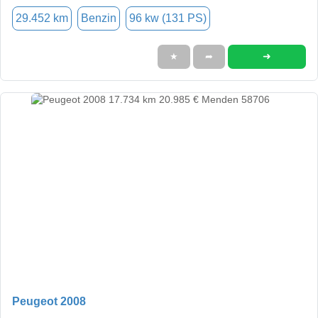
29.452 km
Benzin
96 kw (131 PS)
➜
★
➦
Peugeot 2008