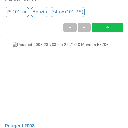
25.101 km
Benzin
74 kw (101 PS)
➜
★
➦
Peugeot 2008