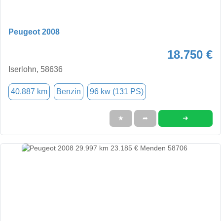
Peugeot 2008
18.750 €
Iserlohn, 58636
40.887 km
Benzin
96 kw (131 PS)
➜
★
➦