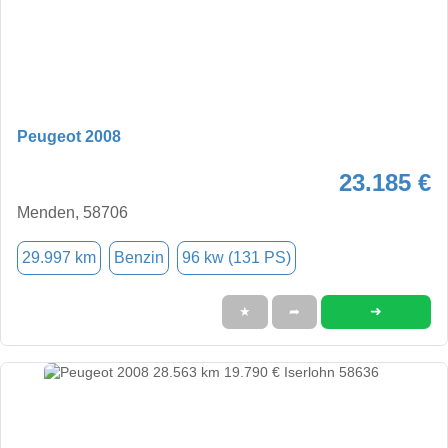
Peugeot 2008
23.185 €
Menden, 58706
29.997 km
Benzin
96 kw (131 PS)
➜
★
➦