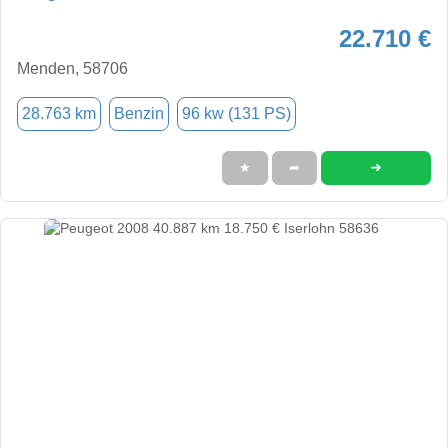
22.710 €
Menden, 58706
28.763 km
Benzin
96 kw (131 PS)
➜
★
➦