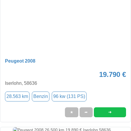
Peugeot 2008
19.790 €
Iserlohn, 58636
28.563 km
Benzin
96 kw (131 PS)
➜
★
➦