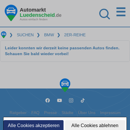
☰
Automarkt
Luedenscheid
.de
Autos einfach finden
❯
SUCHEN
❯
BMW
❯
2ER-REIHE
Leider konnten wir derzeit keine passenden Autos finden.
Schauen Sie bald wieder vorbei!
Ratgeber
FAQ
Presse
Städte
Über Uns
Impressum
Datenschutz
Cookies
Alle Cookies akzeptieren
Alle Cookies ablehnen