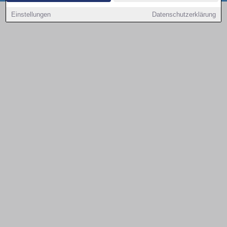
Copyright © 2000 - 2026 | 1A Infosysteme GmbH | Content by: 1a-sites-autos
Einstellungen
Datenschutzerklärung
08.08.2026