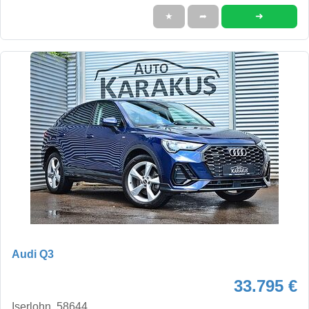
➜
★
➦
Audi Q3
33.795 €
Iserlohn, 58644