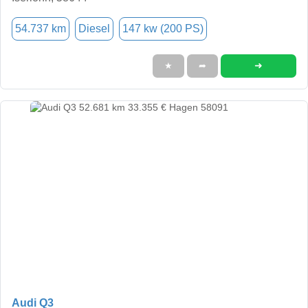
54.737 km
Diesel
147 kw (200 PS)
➜
★
➦
Audi Q3