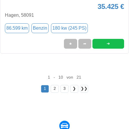
35.425 €
Hagen, 58091
86.599 km
Benzin
180 kw (245 PS)
➜
★
➦
1 - 10 von 21
1
2
3
❯
❯❯