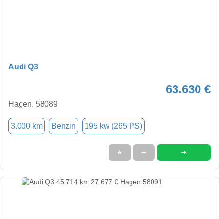
Audi Q3
63.630 €
Hagen, 58089
3.000 km
Benzin
195 kw (265 PS)
➜
★
➦