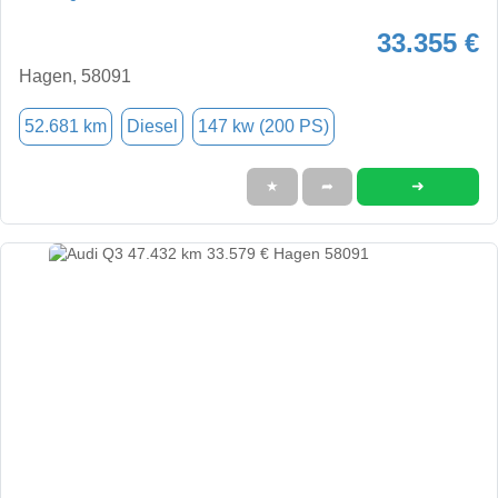
33.355 €
Hagen, 58091
52.681 km
Diesel
147 kw (200 PS)
➜
★
➦