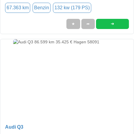
67.363 km
Benzin
132 kw (179 PS)
➜
★
➦
Audi Q3