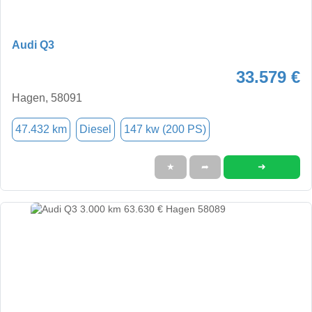
Audi Q3
33.579 €
Hagen, 58091
47.432 km
Diesel
147 kw (200 PS)
➜
★
➦