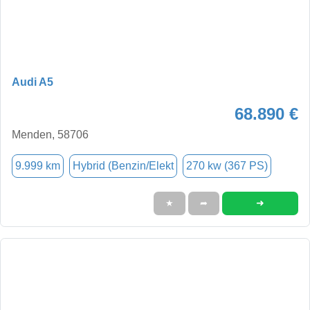
Audi A5
68.890 €
Menden, 58706
9.999 km
Hybrid (Benzin/Elekt
270 kw (367 PS)
➜
★
➦