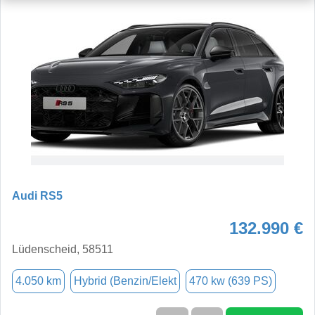
Audi RS5
132.990 €
Lüdenscheid, 58511
4.050 km
Hybrid (Benzin/Elekt
470 kw (639 PS)