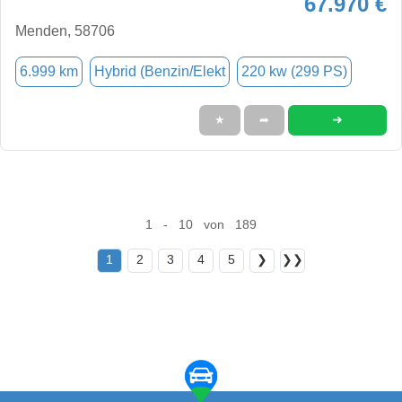
67.970 €
Menden, 58706
6.999 km
Hybrid (Benzin/Elekt
220 kw (299 PS)
➜
★
➦
1 - 10 von 189
1
2
3
4
5
❯
❯❯