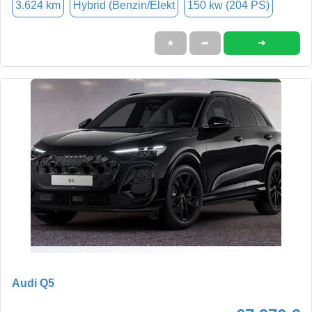
3.624 km
Hybrid (Benzin/Elekt
150 kw (204 PS)
➜
★
➦
Audi Q5