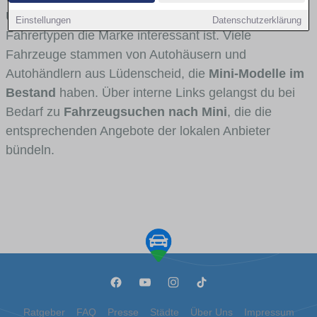
Umlandverkehr zu sehen sind und für welche
Einstellungen
Datenschutzerklärung
Fahrertypen die Marke interessant ist. Viele
Fahrzeuge stammen von Autohäusern und
Autohändlern aus Lüdenscheid, die
Mini-Modelle im
Bestand
haben. Über interne Links gelangst du bei
Bedarf zu
Fahrzeugsuchen nach Mini
, die die
entsprechenden Angebote der lokalen Anbieter
bündeln.
Ratgeber
FAQ
Presse
Städte
Über Uns
Impressum