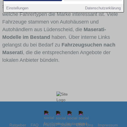
Stadt- und Umlandverkehr zu sehen sind und für
Einstellungen
Datenschutzerklärung
welche Fahrertypen die Marke interessant ist. Viele
Fahrzeuge stammen von Autohäusern und
Autohändlern aus Lüdenscheid, die
Maserati-
Modelle im Bestand
haben. Über interne Links
gelangst du bei Bedarf zu
Fahrzeugsuchen nach
Maserati
, die die entsprechenden Angebote der
lokalen Anbieter bündeln.
Ratgeber
FAQ
Presse
Städte
Über Uns
Impressum