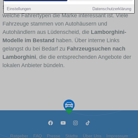
Stadt- und Umlandverkehr zu sehen sind und für
Einstellungen
Datenschutzerklärung
welche Fahrertypen die Marke interessant ist. Viele
Fahrzeuge stammen von Autohäusern und
Autohändlern aus Lüdenscheid, die
Lamborghini-
Modelle im Bestand
haben. Über interne Links
gelangst du bei Bedarf zu
Fahrzeugsuchen nach
Lamborghini
, die die entsprechenden Angebote der
lokalen Anbieter bündeln.
Ratgeber
FAQ
Presse
Städte
Über Uns
Impressum