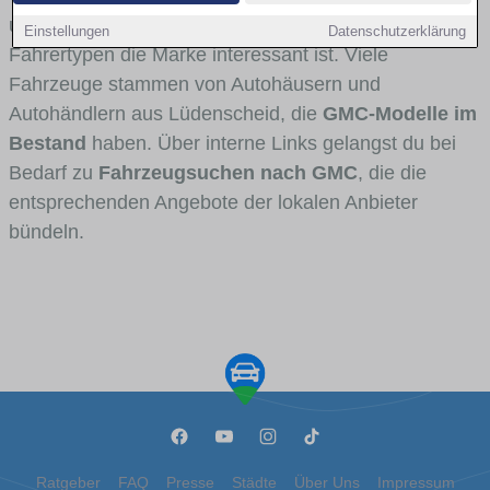
und Umlandverkehr zu sehen sind und für welche
Einstellungen
Datenschutzerklärung
Fahrertypen die Marke interessant ist. Viele
Fahrzeuge stammen von Autohäusern und
Autohändlern aus Lüdenscheid, die
GMC-Modelle im
Bestand
haben. Über interne Links gelangst du bei
Bedarf zu
Fahrzeugsuchen nach GMC
, die die
entsprechenden Angebote der lokalen Anbieter
bündeln.
Ratgeber
FAQ
Presse
Städte
Über Uns
Impressum