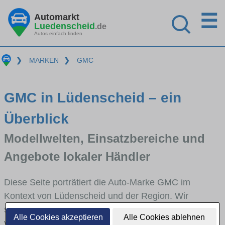
☰
Automarkt
Luedenscheid
.de
Autos einfach finden
❯
MARKEN
❯
GMC
GMC in Lüdenscheid – ein
Überblick
Modellwelten, Einsatzbereiche und
Angebote lokaler Händler
Diese Seite porträtiert die Auto-Marke GMC im
Kontext von Lüdenscheid und der Region. Wir
skizzieren, in welchen Fahrzeugklassen GMC stark
Alle Cookies akzeptieren
Alle Cookies ablehnen
vertreten ist, welche Modellreihen häufig im Stadt-