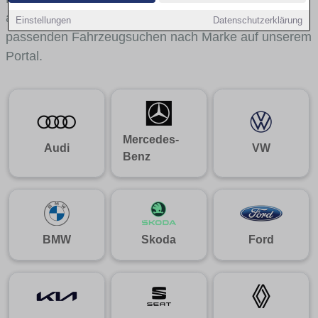
aus gelangst du mit internen Links bequem zu den
Einstellungen
Datenschutzerklärung
passenden Fahrzeugsuchen nach Marke auf unserem
Portal.
Mercedes-
Audi
VW
Benz
BMW
Skoda
Ford