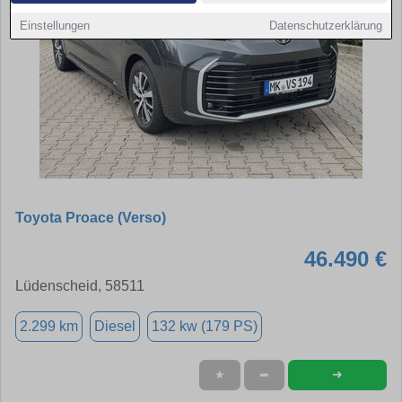
Einstellungen
Datenschutzerklärung
Toyota Proace (Verso)
46.490 €
Lüdenscheid, 58511
2.299 km
Diesel
132 kw (179 PS)
➜
★
➦