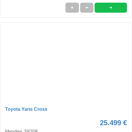
➜
★
➦
Toyota Yaris Cross
25.499 €
Menden, 58708