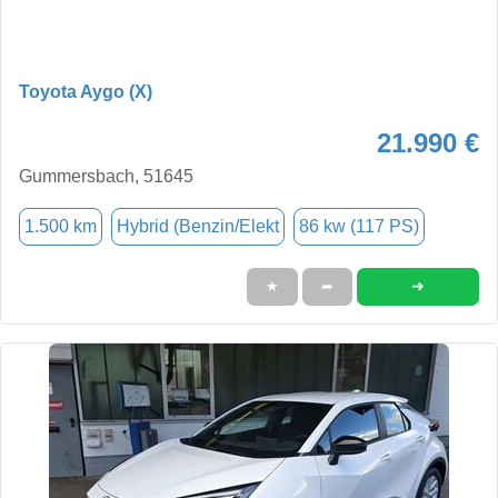
Toyota Aygo (X)
21.990 €
Gummersbach, 51645
1.500 km
Hybrid (Benzin/Elekt
86 kw (117 PS)
➜
★
➦