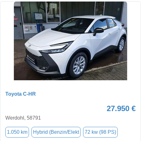
Toyota C-HR
27.950 €
Werdohl, 58791
1.050 km
Hybrid (Benzin/Elekt
72 kw (98 PS)