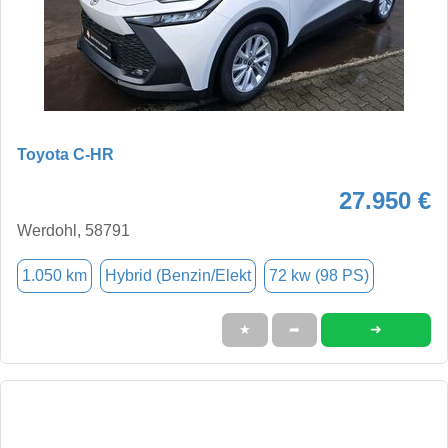
Toyota C-HR
27.950 €
Werdohl, 58791
1.050 km
Hybrid (Benzin/Elekt
72 kw (98 PS)
➜
★
➦