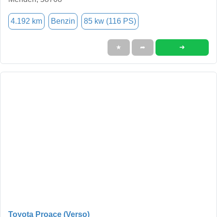
4.192 km
Benzin
85 kw (116 PS)
➜
★
➦
Toyota Proace (Verso)