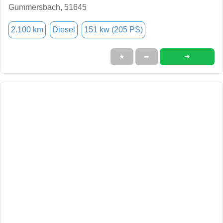
Gummersbach, 51645
2.100 km
Diesel
151 kw (205 PS)
➜
★
➦