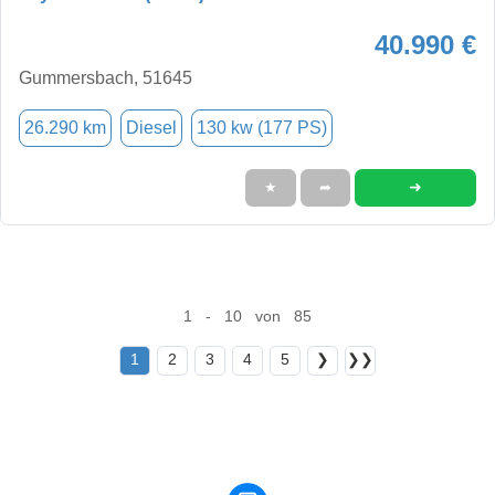
40.990 €
Gummersbach, 51645
26.290 km
Diesel
130 kw (177 PS)
➜
★
➦
1 - 10 von 85
1
2
3
4
5
❯
❯❯