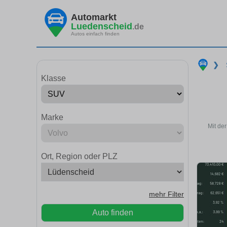
Automarkt
Luedenscheid
.de
Autos einfach finden
❯
Klasse
Marke
Mit de
Ort, Region oder PLZ
mehr Filter
Auto finden