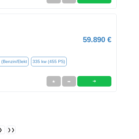
59.890 €
 (Benzin/Elekt
335 kw (455 PS)
➜
★
➦
❯
❯❯