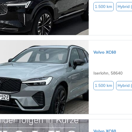
1.500 km
Hybrid 
Volvo XC60
Iserlohn, 58640
1.500 km
Hybrid 
Volvo XC60