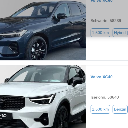
Volvo XC60
Schwerte, 58239
1.500 km
Hybrid 
Volvo XC40
Iserlohn, 58640
1.500 km
Benzin