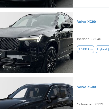
Volvo XC90
Iserlohn, 58640
1.500 km
Hybrid 
Volvo XC90
Schwerte, 58239