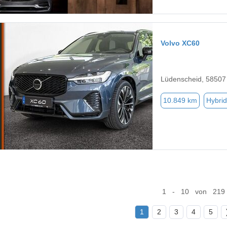
Volvo XC60
Lüdenscheid, 58507
10.849 km
Hybrid
1 - 10 von 219
1
2
3
4
5