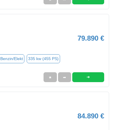
79.890 €
(Benzin/Elekt
335 kw (455 PS)
➜
★
➦
84.890 €