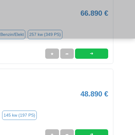
66.890 €
(Benzin/Elekt
257 kw (349 PS)
➜
★
➦
48.890 €
145 kw (197 PS)
➜
★
➦