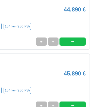
44.890 €
n
184 kw (250 PS)
➜
★
➦
45.890 €
n
184 kw (250 PS)
➜
★
➦