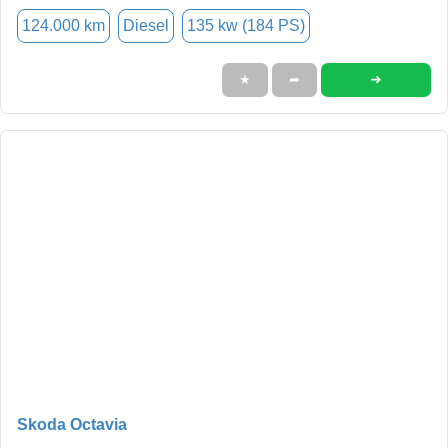
124.000 km
Diesel
135 kw (184 PS)
➜
★
➦
Skoda Octavia