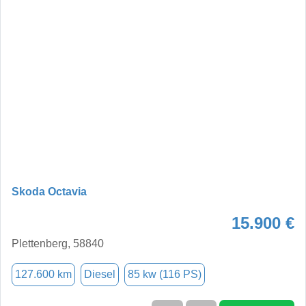
Skoda Octavia
15.900 €
Plettenberg, 58840
127.600 km
Diesel
85 kw (116 PS)