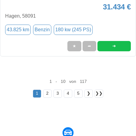
31.434 €
Hagen, 58091
43.825 km
Benzin
180 kw (245 PS)
➜
★
➦
1 - 10 von 117
1
2
3
4
5
❯
❯❯