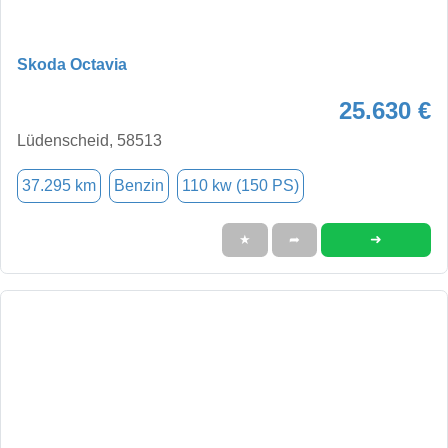
Skoda Octavia
25.630 €
Lüdenscheid, 58513
37.295 km
Benzin
110 kw (150 PS)
➜
★
➦