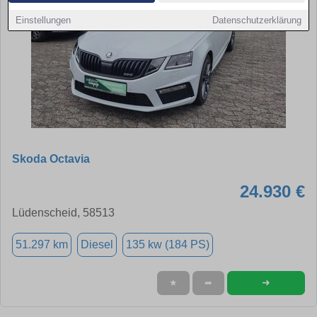
Einstellungen
Datenschutzerklärung
Skoda Octavia
24.930 €
Lüdenscheid, 58513
51.297 km
Diesel
135 kw (184 PS)
➜
★
➦