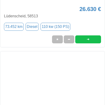
26.630 €
Lüdenscheid, 58513
73.452 km
Diesel
110 kw (150 PS)
➜
★
➦