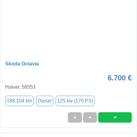
Skoda Octavia
6.700 €
Halver, 58553
188.104 km
Diesel
125 kw (170 PS)
➜
★
➦