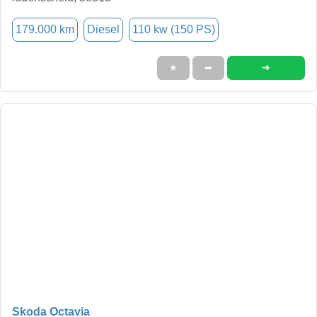
179.000 km
Diesel
110 kw (150 PS)
➜
★
➦
Skoda Octavia