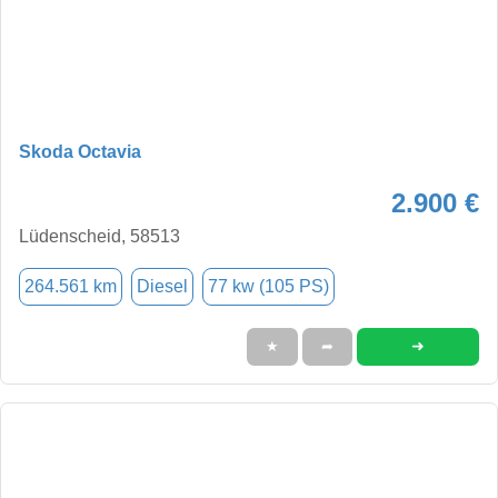
Skoda Octavia
2.900 €
Lüdenscheid, 58513
264.561 km
Diesel
77 kw (105 PS)
➜
★
➦