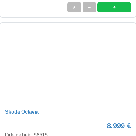
➜
★
➦
Skoda Octavia
8.999 €
lüdenscheid, 58515