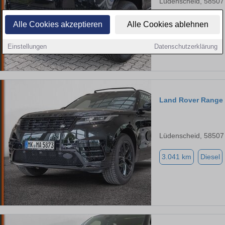
Lüdenscheid, 58507
1.547 km
Diesel
Alle Cookies akzeptieren
Alle Cookies ablehnen
Einstellungen
Datenschutzerklärung
Land Rover Range 
Lüdenscheid, 58507
3.041 km
Diesel