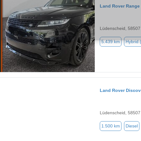
Land Rover Range 
Lüdenscheid, 58507
5.439 km
Hybrid 
Land Rover Discov
Lüdenscheid, 58507
1.500 km
Diesel