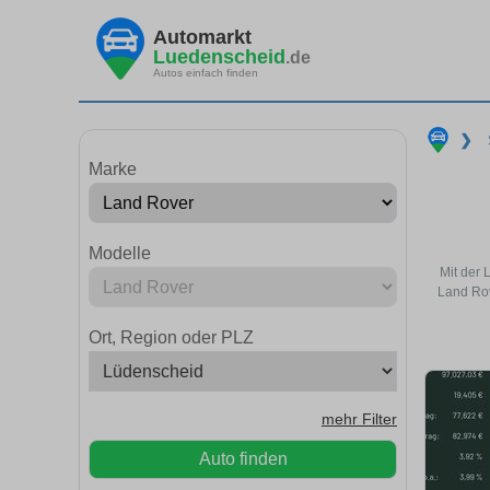
Automarkt
Luedenscheid
.de
Autos einfach finden
❯
Marke
Modelle
Mit der 
Land Rov
Ort, Region oder PLZ
mehr Filter
Auto finden