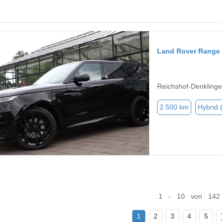
Land Rover Range 
Reichshof-Denkling
2.500 km
Hybrid 
1 - 10 von 142
1
2
3
4
5