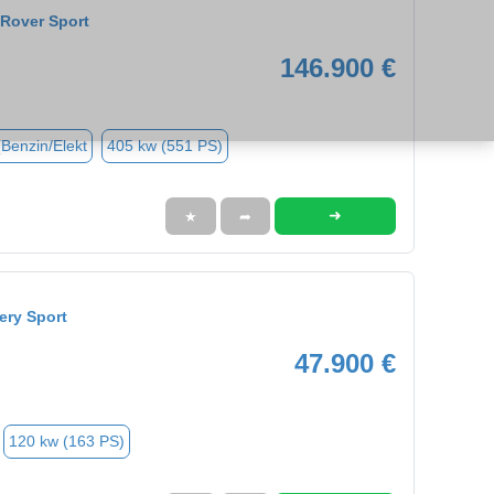
Rover Sport
146.900 €
(Benzin/Elekt
405 kw (551 PS)
➜
★
➦
ery Sport
47.900 €
120 kw (163 PS)