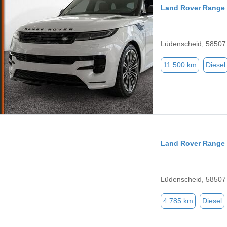
Land Rover Range 
Lüdenscheid, 58507
11.500 km
Diesel
Land Rover Range
Lüdenscheid, 58507
4.785 km
Diesel