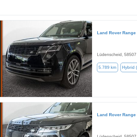
Land Rover Range
Lüdenscheid, 58507
5.789 km
Hybrid 
Land Rover Range 
Lüdenscheid, 58507