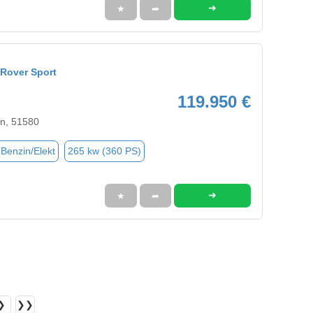
➜
★
➦
Rover Sport
119.950 €
en, 51580
(Benzin/Elekt
265 kw (360 PS)
➜
★
➦
❯
❯❯