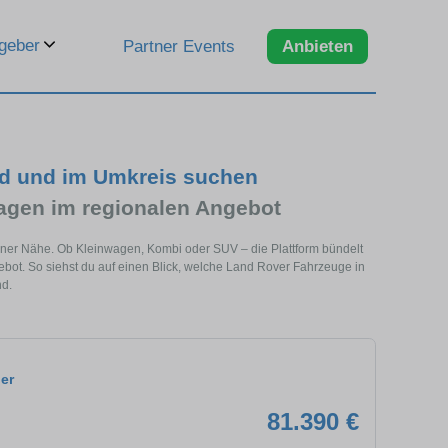
geber
Partner Events
Anbieten
id und im Umkreis suchen
gen im regionalen Angebot
iner Nähe. Ob Kleinwagen, Kombi oder SUV – die Plattform bündelt
t. So siehst du auf einen Blick, welche Land Rover Fahrzeuge in
nd.
er
81.390 €