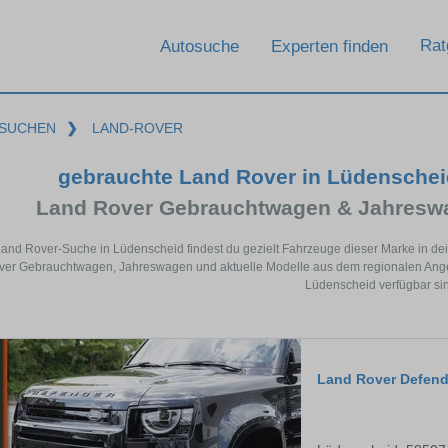
Rat
Autosuche
Experten finden
SUCHEN
❯
LAND-ROVER
gebrauchte Land Rover in Lüdensche
Land Rover Gebrauchtwagen & Jahreswa
Land Rover-Suche in Lüdenscheid findest du gezielt Fahrzeuge dieser Marke in de
er Gebrauchtwagen, Jahreswagen und aktuelle Modelle aus dem regionalen Angebo
Lüdenscheid verfügbar si
Land Rover Defend