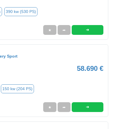
n
390 kw (530 PS)
➜
★
➦
ery Sport
58.690 €
150 kw (204 PS)
➜
★
➦