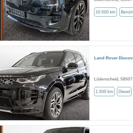
10.500 km
Benzi
Land Rover Discov
Lüdenscheid, 58507
1.500 km
Diesel