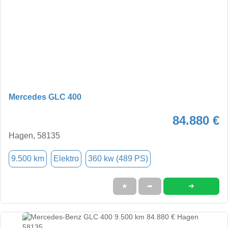
Mercedes GLC 400
84.880 €
Hagen, 58135
9.500 km
Elektro
360 kw (489 PS)
➜
★
➦