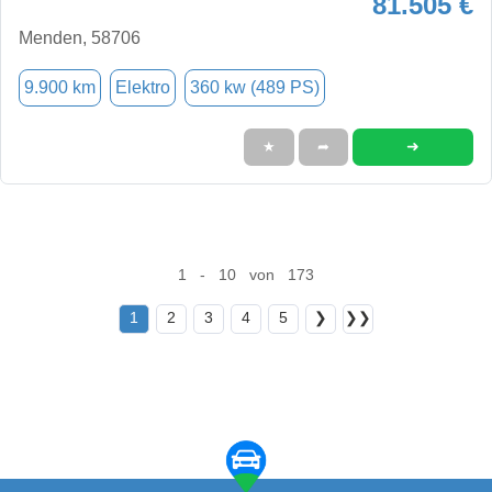
81.505 €
Menden, 58706
9.900 km
Elektro
360 kw (489 PS)
➜
★
➦
1 - 10 von 173
1
2
3
4
5
❯
❯❯