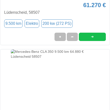
61.270 €
Lüdenscheid, 58507
9.500 km
Elektro
200 kw (272 PS)
➜
★
➦