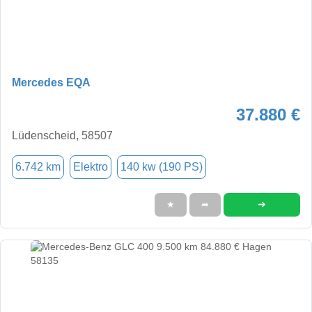
Mercedes EQA
37.880 €
Lüdenscheid, 58507
6.742 km
Elektro
140 kw (190 PS)
➜
★
➦