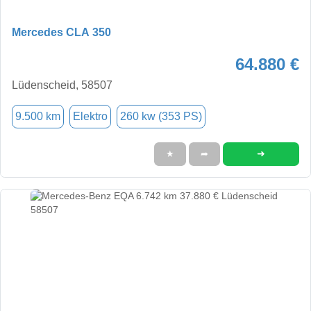
Mercedes CLA 350
64.880 €
Lüdenscheid, 58507
9.500 km
Elektro
260 kw (353 PS)
➜
★
➦