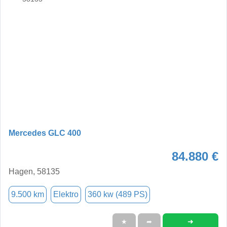
Mercedes GLC 400
84.880 €
Hagen, 58135
9.500 km
Elektro
360 kw (489 PS)
➜
★
➦