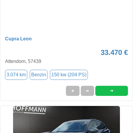
Cupra Leon
33.470 €
Attendorn, 57439
3.074 km
Benzin
150 kw (204 PS)
➜
★
➦