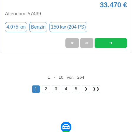
33.470 €
Attendorn, 57439
4.075 km
Benzin
150 kw (204 PS)
➜
★
➦
1 - 10 von 264
1
2
3
4
5
❯
❯❯