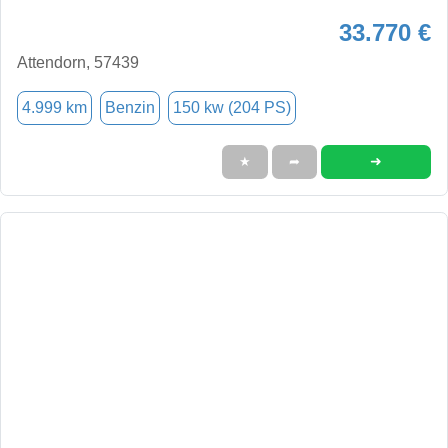
33.770 €
Attendorn, 57439
4.999 km
Benzin
150 kw (204 PS)
➜
★
➦