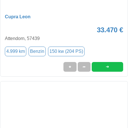
Cupra Leon
33.470 €
Attendorn, 57439
4.999 km
Benzin
150 kw (204 PS)
➜
★
➦