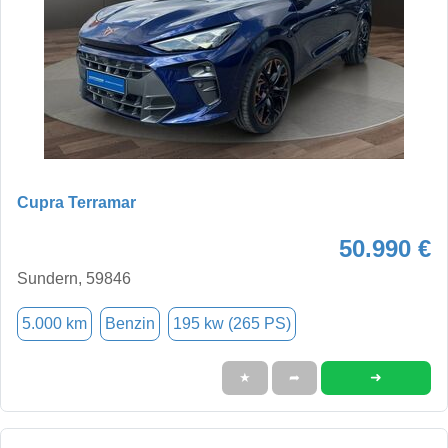
Cupra Terramar
50.990 €
Sundern, 59846
5.000 km
Benzin
195 kw (265 PS)
➜
★
➦