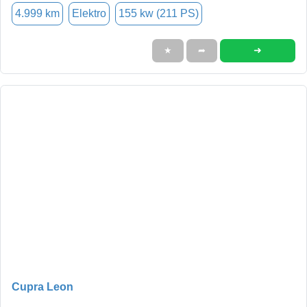
4.999 km
Elektro
155 kw (211 PS)
➜
★
➦
Cupra Leon