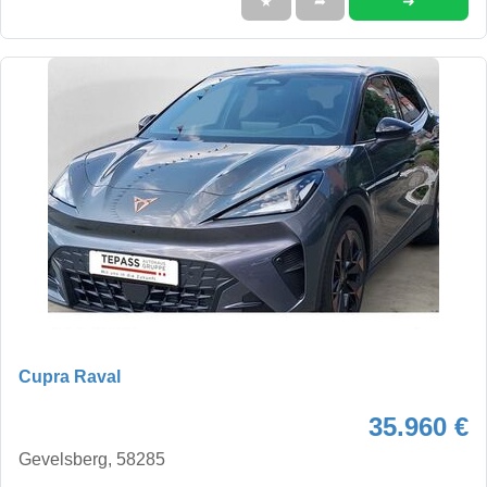
➜
★
➦
Cupra Raval
35.960 €
Gevelsberg, 58285