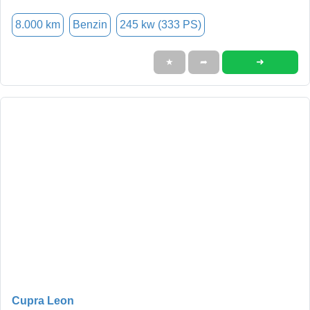
8.000 km
Benzin
245 kw (333 PS)
➜
★
➦
Cupra Leon